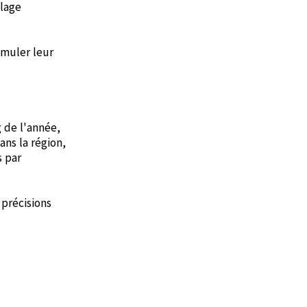
llage
imuler leur
 de l'année,
ans la région,
s par
 précisions