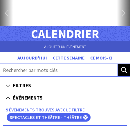
CALENDRIER
AJOUTER UN ÉVÉNEMENT
AUJOURD'HUI
CETTE SEMAINE
CE MOIS-CI
FILTRES
ÉVÉNEMENTS
9 ÉVÉNEMENTS TROUVÉS AVEC LE FILTRE
SPECTACLES ET THÉÂTRE - THÉÂTRE