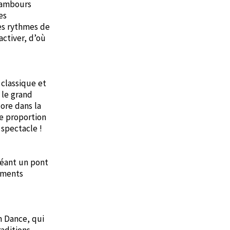
 tambours
es
des rythmes de
activer, d’où
 classique et
 le grand
ore dans la
de proportion
 spectacle !
réant un pont
vements
n Dance, qui
raditions