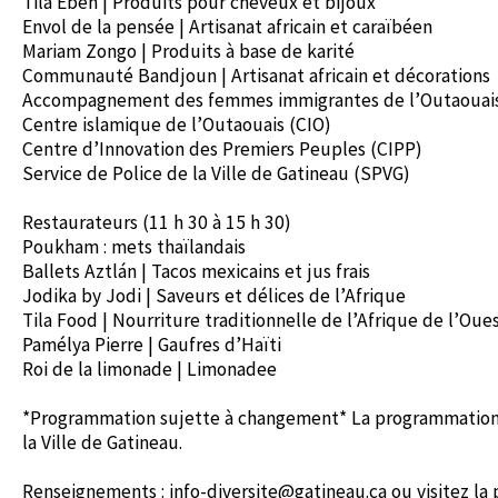
Tila Ében | Produits pour cheveux et bijoux
Envol de la pensée | Artisanat africain et caraïbéen
Mariam Zongo | Produits à base de karité
Communauté Bandjoun | Artisanat africain et décorations
Accompagnement des femmes immigrantes de l’Outaouais
Centre islamique de l’Outaouais (CIO)
Centre d’Innovation des Premiers Peuples (CIPP)
Service de Police de la Ville de Gatineau (SPVG)
Restaurateurs (11 h 30 à 15 h 30)
Poukham : mets thaïlandais
Ballets Aztlán | Tacos mexicains et jus frais
Jodika by Jodi | Saveurs et délices de l’Afrique
Tila Food | Nourriture traditionnelle de l’Afrique de l’Oue
Pamélya Pierre | Gaufres d’Haïti
Roi de la limonade | Limonadee
*Programmation sujette à changement* La programmation fi
la Ville de Gatineau.
Renseignements : info-diversite@gatineau.ca ou visitez l