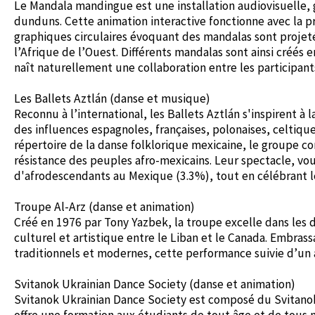
Le Mandala mandingue est une installation audiovisuelle,
dunduns. Cette animation interactive fonctionne avec la 
graphiques circulaires évoquant des mandalas sont projeté
l’Afrique de l’Ouest. Différents mandalas sont ainsi créés 
naît naturellement une collaboration entre les participant
Les Ballets Aztlán (danse et musique)
Reconnu à l’international, les Ballets Aztlán s'inspirent à 
des influences espagnoles, françaises, polonaises, celtique
répertoire de la danse folklorique mexicaine, le groupe c
résistance des peuples afro-mexicains. Leur spectacle, vou
d'afrodescendants au Mexique (3.3%), tout en célébrant les
Troupe Al-Arz (danse et animation)
Créé en 1976 par Tony Yazbek, la troupe excelle dans les 
culturel et artistique entre le Liban et le Canada. Embra
traditionnels et modernes, cette performance suivie d’un a
Svitanok Ukrainian Dance Society (danse et animation)
Svitanok Ukrainian Dance Society est composé du Svitano
offre une formation aux étudiants de tout âge et de tous ni