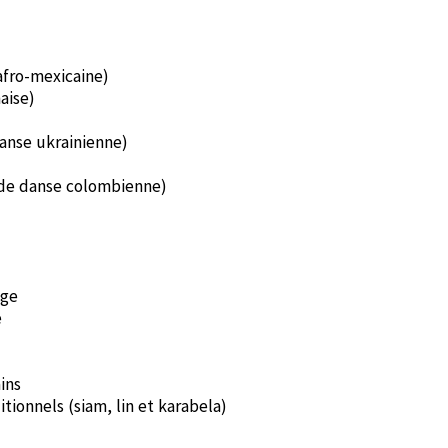
 afro-mexicaine)
aise)
danse ukrainienne)
n de danse colombienne)
age
e
ins
tionnels (siam, lin et karabela)