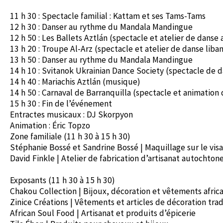
11 h 30 : Spectacle familial : Kattam et ses Tams-Tams
12 h 30 : Danser au rythme du Mandala Mandingue
12 h 50 : Les Ballets Aztlán (spectacle et atelier de danse
13 h 20 : Troupe Al-Arz (spectacle et atelier de danse liban
13 h 50 : Danser au rythme du Mandala Mandingue
14 h 10 : Svitanok Ukrainian Dance Society (spectacle de 
14 h 40 : Mariachis Aztlán (musique)
14 h 50 : Carnaval de Barranquilla (spectacle et animatio
15 h 30 : Fin de l’événement
Entractes musicaux : DJ Skorpyon
Animation : Éric Topzo
Zone familiale (11 h 30 à 15 h 30)
Stéphanie Bossé et Sandrine Bossé | Maquillage sur le vis
David Finkle | Atelier de fabrication d’artisanat autochton
Exposants (11 h 30 à 15 h 30)
Chakou Collection | Bijoux, décoration et vêtements africa
Zinice Créations | Vêtements et articles de décoration tradi
African Soul Food | Artisanat et produits d’épicerie