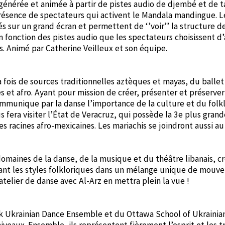
 générée et animée à partir de pistes audio de djembé et de
présence de spectateurs qui activent le Mandala mandingue. L
s sur un grand écran et permettent de ‘’voir’’ la structure 
en fonction des pistes audio que les spectateurs choisissent d’
s. Animé par Catherine Veilleux et son équipe.
la fois de sources traditionnelles aztèques et mayas, du ballet
s et afro. Ayant pour mission de créer, présenter et préserver
ommunique par la danse l’importance de la culture et du folkl
s fera visiter l’État de Veracruz, qui possède la 3e plus gran
 racines afro-mexicaines. Les mariachis se joindront aussi au
domaines de la danse, de la musique et du théâtre libanais, c
ssant les styles folkloriques dans un mélange unique de mou
telier de danse avec Al-Arz en mettra plein la vue !
k Ukrainian Dance Ensemble et du Ottawa School of Ukrainia
veaux. Ensemble, ils représentent fièrement l’esprit et les t