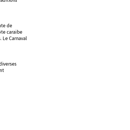
nte de
ôte caraïbe
. Le Carnaval
diverses
nt