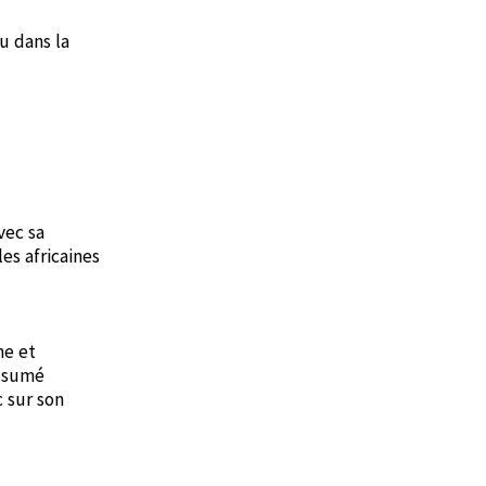
u dans la
vec sa
es africaines
me et
assumé
c sur son