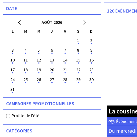
DATE
120 ÉVÉNEMEN
AOÛT 2026
L
M
M
J
V
S
D
1
2
3
4
5
6
7
8
9
10
11
12
13
14
15
16
17
18
19
20
21
22
23
24
25
26
27
28
29
30
31
CAMPAGNES PROMOTIONNELLES
La cousin
Profite de l'été
Événement o
Du mercredi 
CATÉGORIES