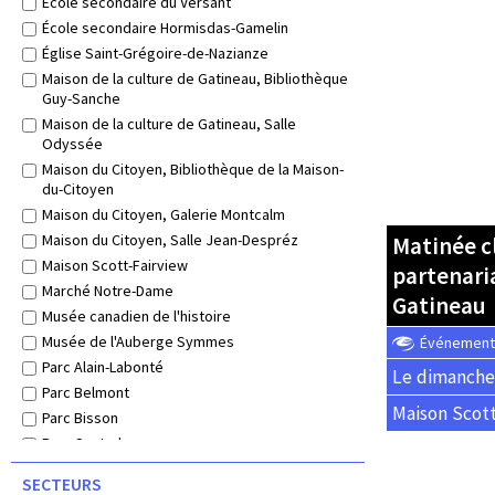
École secondaire du Versant
École secondaire Hormisdas-Gamelin
Église Saint-Grégoire-de-Nazianze
Maison de la culture de Gatineau, Bibliothèque
Guy-Sanche
Maison de la culture de Gatineau, Salle
Odyssée
Maison du Citoyen, Bibliothèque de la Maison-
du-Citoyen
Maison du Citoyen, Galerie Montcalm
Maison du Citoyen, Salle Jean-Despréz
Matinée c
Maison Scott-Fairview
partenari
Marché Notre-Dame
Gatineau
Musée canadien de l'histoire
Musée de l'Auberge Symmes
Événement o
Parc Alain-Labonté
Le dimanche 
Parc Belmont
Maison Scott
Parc Bisson
Parc Central
Parc Commémoratif
SECTEURS
Parc commémoratif d'Aylmer