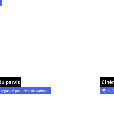
e
du parvis
Ciném
rganisé par la Ville de Gatineau
Évé