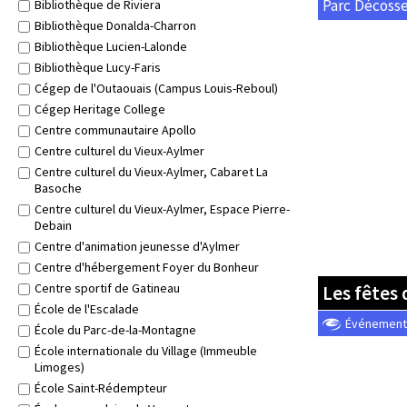
Parc Décoss
Bibliothèque de Riviera
Bibliothèque Donalda-Charron
Bibliothèque Lucien-Lalonde
Bibliothèque Lucy-Faris
Cégep de l'Outaouais (Campus Louis-Reboul)
Cégep Heritage College
Centre communautaire Apollo
Centre culturel du Vieux-Aylmer
Centre culturel du Vieux-Aylmer, Cabaret La
Basoche
Centre culturel du Vieux-Aylmer, Espace Pierre-
Debain
Centre d'animation jeunesse d'Aylmer
Centre d'hébergement Foyer du Bonheur
Centre sportif de Gatineau
Les fêtes 
École de l'Escalade
Événement o
École du Parc-de-la-Montagne
École internationale du Village (Immeuble
Limoges)
École Saint-Rédempteur