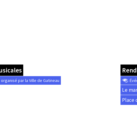
usicales
Rende
rganisé par la Ville de Gatineau
Évé
Le mar
Place 