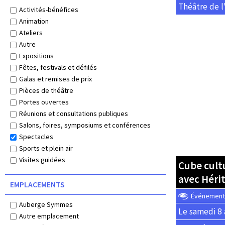
Théâtre de l'
Activités-bénéfices
Animation
Ateliers
Autre
Expositions
Fêtes, festivals et défilés
Galas et remises de prix
Pièces de théâtre
Portes ouvertes
Réunions et consultations publiques
Salons, foires, symposiums et conférences
Spectacles
Sports et plein air
Visites guidées
Cube cult
avec Héri
EMPLACEMENTS
Événement o
Auberge Symmes
Le samedi 8 
Autre emplacement