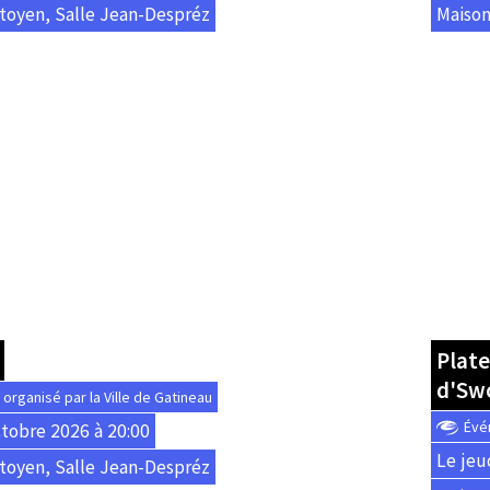
toyen, Salle Jean-Despréz
Maison
Plate
d'Sw
rganisé par la Ville de Gatineau
Évé
ctobre 2026 à 20:00
Le jeu
toyen, Salle Jean-Despréz