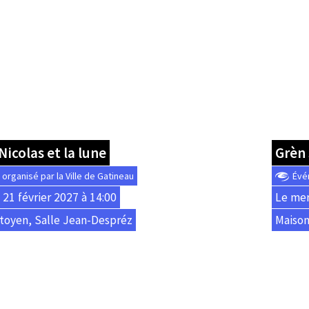
icolas et la lune
Grèn
rganisé par la Ville de Gatineau
Évé
21 février 2027 à 14:00
Le mer
toyen, Salle Jean-Despréz
Maison