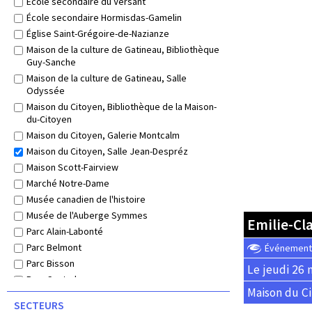
École secondaire du Versant
École secondaire Hormisdas-Gamelin
Église Saint-Grégoire-de-Nazianze
Maison de la culture de Gatineau, Bibliothèque
Guy-Sanche
Maison de la culture de Gatineau, Salle
Odyssée
Maison du Citoyen, Bibliothèque de la Maison-
du-Citoyen
Maison du Citoyen, Galerie Montcalm
Maison du Citoyen, Salle Jean-Despréz
Maison Scott-Fairview
Marché Notre-Dame
Musée canadien de l'histoire
Musée de l'Auberge Symmes
Emilie-Cl
Parc Alain-Labonté
Parc Belmont
Événement o
Parc Bisson
Le jeudi 26 
Parc Central
Maison du Ci
Parc Commémoratif
SECTEURS
Parc commémoratif d'Aylmer