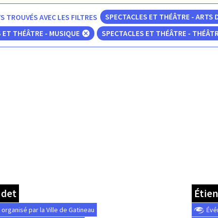
S TROUVÉS AVEC LES FILTRES
SPECTACLES ET THÉÂTRE - ARTS 
 ET THÉÂTRE - MUSIQUE
SPECTACLES ET THÉÂTRE - THÉÂT
udet
Étie
rganisé par la Ville de Gatineau
Évé