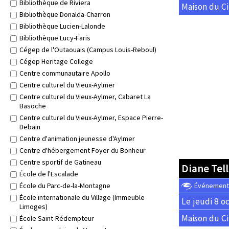
Bibliothèque de Riviera
Maison du Ci
Bibliothèque Donalda-Charron
Bibliothèque Lucien-Lalonde
Bibliothèque Lucy-Faris
Cégep de l'Outaouais (Campus Louis-Reboul)
Cégep Heritage College
Centre communautaire Apollo
Centre culturel du Vieux-Aylmer
Centre culturel du Vieux-Aylmer, Cabaret La
Basoche
Centre culturel du Vieux-Aylmer, Espace Pierre-
Debain
Centre d'animation jeunesse d'Aylmer
Centre d'hébergement Foyer du Bonheur
Centre sportif de Gatineau
Diane Tell
École de l'Escalade
École du Parc-de-la-Montagne
Événement o
École internationale du Village (Immeuble
Le jeudi 8 o
Limoges)
Maison du Ci
École Saint-Rédempteur