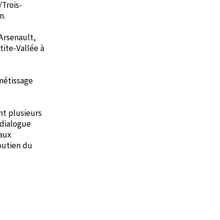
/Trois-
n.
Arsenault,
tite-Vallée à
 métissage
nt plusieurs
 dialogue
naux
outien du