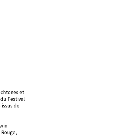
ochtones et
 du Festival
 issus de
awin
e Rouge,