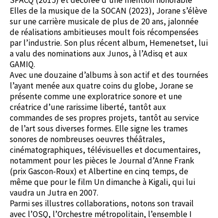
SPACQ (2015) et décorée d’une mention honorable
Elles de la musique de la SOCAN (2023), Jorane s’élève
sur une carrière musicale de plus de 20 ans, jalonnée
de réalisations ambitieuses moult fois récompensées
par l’industrie. Son plus récent album, Hemenetset, lui
a valu des nominations aux Junos, à l’Adisq et aux
GAMIQ.
Avec une douzaine d’albums à son actif et des tournées
l’ayant menée aux quatre coins du globe, Jorane se
présente comme une exploratrice sonore et une
créatrice d’une rarissime liberté, tantôt aux
commandes de ses propres projets, tantôt au service
de l’art sous diverses formes. Elle signe les trames
sonores de nombreuses oeuvres théâtrales,
cinématographiques, télévisuelles et documentaires,
notamment pour les pièces le Journal d’Anne Frank
(prix Gascon-Roux) et Albertine en cinq temps, de
même que pour le film Un dimanche à Kigali, qui lui
vaudra un Jutra en 2007.
Parmi ses illustres collaborations, notons son travail
avec l’OSQ, l’Orchestre métropolitain, l’ensemble I