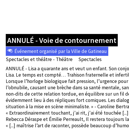
ANNULÉ - Voie de contournement
Événement organisé par la Ville de Gatineau
Spectacles et théâtre - Théâtre
Spectacles
ANNULÉ - Lisa a quarante ans et veut un enfant. Son conjoin
Lisa. Le temps est compté… Trahison fraternelle et infer
Lorsque l’horloge biologique fait pression, l’urgence pour 
l’obnubile, causant une brèche dans sa santé mentale, san
non-dits de cette relation tordue, en équilibre sur un fil d
évidemment lieu à des répliques fort comiques. Les dial
situation à la mise en scène minimaliste. » - Caroline Bert
« Extraordinairement touchant, j'ai rit, j'ai été touchée [..
Rebecca Déraspe et Émilie Perreault, Il restera toujours l
« [...] maîtrise l’art de raconter, possède beaucoup d’humo