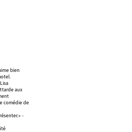
 aime bien
otel.
Lisa
attarde aux
nnent
te comédie de
résenter.» -
ité