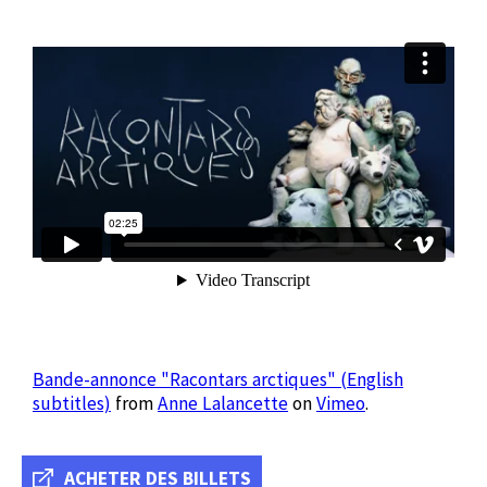
Bande-annonce "Racontars arctiques" (English
subtitles)
from
Anne Lalancette
on
Vimeo
.
ACHETER DES BILLETS